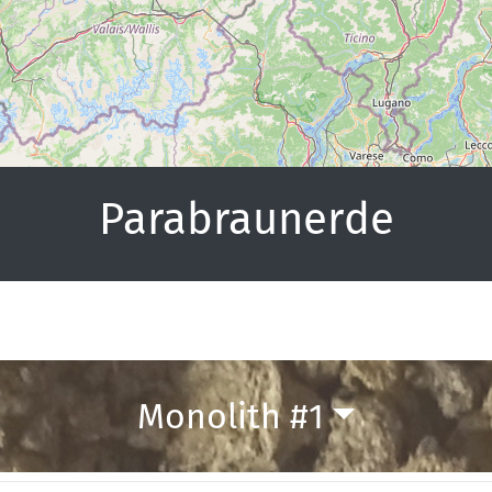
Parabraunerde
Monolith #1