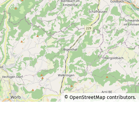
©
OpenStreetMap
contributors.