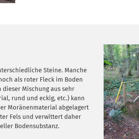
nterschiedliche Steine. Manche
 noch als roter Fleck im Boden
An dieser Mischung aus sehr
al, rund und eckig, etc.) kann
her Moränenmaterial abgelagert
rter Fels und verwittert daher
neller Bodensubstanz.